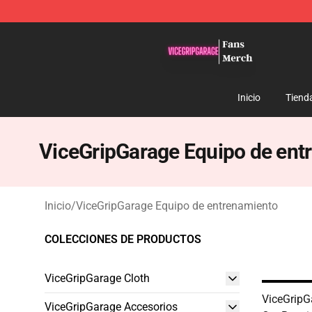
ViceGripGarage Store - Official ViceGripGarage Merch
Inicio
Tiend
ViceGripGarage Equipo de ent
Inicio
/
ViceGripGarage Equipo de entrenamiento
COLECCIONES DE PRODUCTOS
ViceGripGarage Cloth
ViceGripG
ViceGripGarage Accesorios