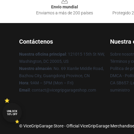
Envío mundial
Enviamos a más de 200 países
Protegido 2
Contáctenos
Nuestra
Nuestra oficina principal
: 121015 15th St NW,
Sobre nosot
Washington, DC 20005, US
Términos y c
Nuestro almacén
: No. 69 Xianlie Middle Road,
Política de p
Bazhou City, Guangdong Province, CN
DMCA - Polít
Hora
: 9AM – 5PM (Mon – Fri)
CA SB657: Le
Email
: contact@vicegripgarageshop.com
suministro
UNLOCK
10% OFF
© ViceGripGarage Store - Official ViceGripGarage Merchandise