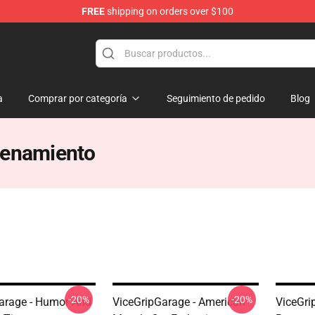
FREE
shipping on orders over $100
andise Shop
a
Comprar por categoría
Seguimiento de pedido
Blog
renamiento
-20%
-20%
arage - Humor And
ViceGripGarage - American
ViceGri