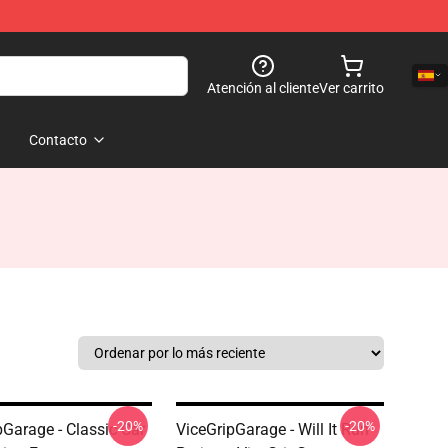
Atención al cliente
Ver carrito
Contacto
-20%
-20%
pGarage - Classic Car
ViceGripGarage - Will It Run