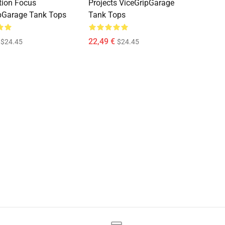
tion Focus
Projects ViceGripGarage
pGarage Tank Tops
Tank Tops
22,49 €
$24.45
$24.45