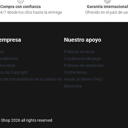
Compra con confianza
Garantía internacional
4/7 desde los clics hasta la entrega
Ofrecido en el país de us
 empresa
Nuestro apoyo
ros
Políticas de envío
ondiciones
Condiciones de pago
rivacidad
Políticas de reembolso
ica de Copyright
Contáctenos
y de transparencia en la cadena de
Ayuda al cliente (FAQ)
Mayorista
 Shop 2026 all rights reserved