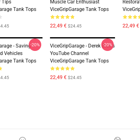
 Tips
Muscle Car Enthusiast
Restora
arage Tank Tops
ViceGripGarage Tank Tops
ViceGri
22,49 €
22,49 €
4.45
$24.45
-20%
-20%
arage - Saving
ViceGripGarage - Derek Bieri's
 Vehicles
YouTube Channel
arage Tank Tops
ViceGripGarage Tank Tops
22,49 €
4.45
$24.45