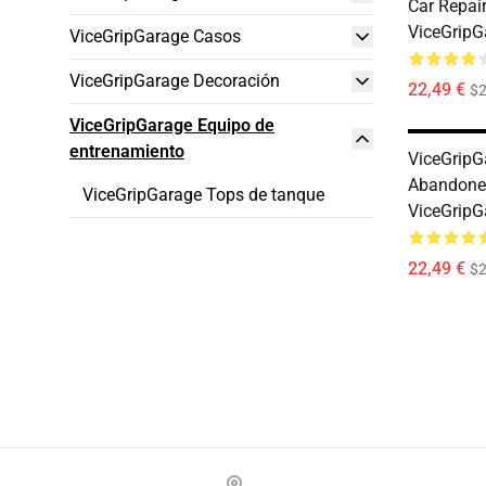
Car Repair
ViceGripG
ViceGripGarage Casos
ViceGripGarage Decoración
22,49 €
$2
ViceGripGarage Equipo de
entrenamiento
ViceGripG
Abandoned
ViceGripGarage Tops de tanque
ViceGripG
22,49 €
$2
Footer