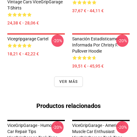
Vintage Cars ViceGripGarage
T-Shirts
37,67 € - 44,11 €
24,38 € - 28,06 €
Vicegripgarage Cartel
Sanación Estadísticamente
-20%
-20%
Informada Por Christy F.
Pullover Hoodie
18,21 € - 42,22 €
39,51 € - 45,95 €
VER MÁS
Productos relacionados
ViceGripGarage - Humor And
ViceGripGarage - American
-20%
-20%
Car Repair Tips
Muscle Car Enthusiast