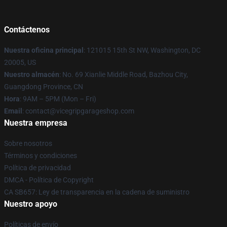
Contáctenos
Nuestra oficina principal
: 121015 15th St NW, Washington, DC
20005, US
Nuestro almacén
: No. 69 Xianlie Middle Road, Bazhou City,
Guangdong Province, CN
Hora
: 9AM – 5PM (Mon – Fri)
Email
: contact@vicegripgarageshop.com
Nuestra empresa
Sobre nosotros
Términos y condiciones
Política de privacidad
DMCA - Política de Copyright
CA SB657: Ley de transparencia en la cadena de suministro
Nuestro apoyo
Políticas de envío