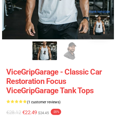
blank template
ViceGripGarage - Classic Car
Restoration Focus
ViceGripGarage Tank Tops
(1 customer reviews)
€28.12
€22.49
-20%
$24.45