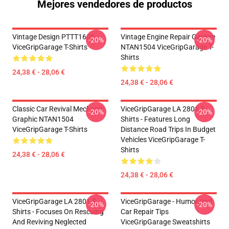
Mejores vendedores de productos
Vintage Design PTTT1606
Vintage Engine Repair Garage
-20%
-20%
ViceGripGarage T-Shirts
NTAN1504 ViceGripGarage T-
Shirts
24,38 € - 28,06 €
24,38 € - 28,06 €
Classic Car Revival Mechanic
ViceGripGarage LA 2801 T-
-20%
-20%
Graphic NTAN1504
Shirts - Features Long
ViceGripGarage T-Shirts
Distance Road Trips In Budget
Vehicles ViceGripGarage T-
Shirts
24,38 € - 28,06 €
24,38 € - 28,06 €
ViceGripGarage LA 2801 T-
ViceGripGarage - Humor And
-20%
-20%
Shirts - Focuses On Rescuing
Car Repair Tips
And Reviving Neglected
ViceGripGarage Sweatshirts