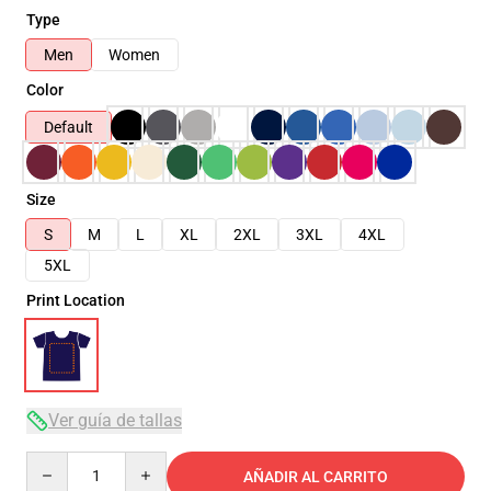
Type
Men
Women
Color
Default
Size
S
M
L
XL
2XL
3XL
4XL
5XL
Print Location
Ver guía de tallas
Quantity
AÑADIR AL CARRITO