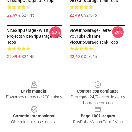
ViceGripGarage Tank Tops
ViceGripGarage Tank Tops
22,49 €
$24.45
22,49 €
$24.45
ViceGripGarage - Will It Run
ViceGripGarage - Derek Bieri's
-20%
-20%
Projects ViceGripGarage Tank
YouTube Channel
Tops
ViceGripGarage Tank Tops
22,49 €
$24.45
22,49 €
$24.45
Footer
Envío mundial
Compra con confianza
Enviamos a más de 200 países
Protegido 24/7 desde los clics
hasta la entrega
Garantía internacional
Pago 100% seguro
Ofrecido en el país de uso
PayPal / MasterCard / Visa