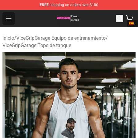
FREE
shipping on orders over $100
ViceGripGarage Store - Official ViceGripGarage Merchan
Open menu
Inicio
/
ViceGripGarage Equipo de entrenamiento
/
ViceGripGarage Tops de tanque