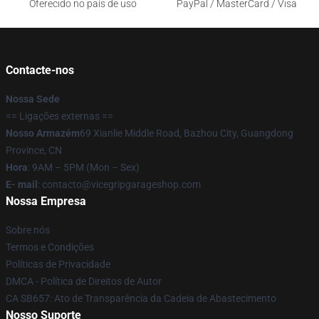
Oferecido no país de uso
PayPal / MasterCard / Visa
Contacte-nos
Nossa Sede
== Ligações externas ==
Nosso Armazém
69 Xianlie Middle Road, Bazhou City, Guangdong
Province, CN
Hora
: 9AM – 5PM (Mon – Sex)
E- mail
: contacto@vicegripgarageshop.com
Nossa Empresa
Sobre nós
Termos e Condições
Políticas de Privacidade
DMCA - Política de Direitos de Autor
CA SB657: Ato de Transparência da Cadeia de Abastecimento
Nosso Suporte