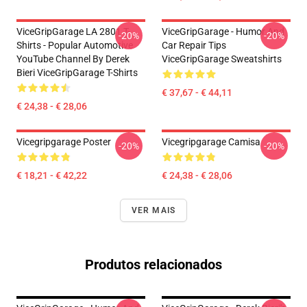
ViceGripGarage LA 2801 T-
ViceGripGarage - Humor And
-20%
-20%
Shirts - Popular Automotive
Car Repair Tips
YouTube Channel By Derek
ViceGripGarage Sweatshirts
Bieri ViceGripGarage T-Shirts
€ 37,67 - € 44,11
€ 24,38 - € 28,06
Vicegripgarage Poster
Vicegripgarage Camisa
-20%
-20%
€ 18,21 - € 42,22
€ 24,38 - € 28,06
VER MAIS
Produtos relacionados