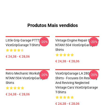
Produtos Mais vendidos
Little Grip Garage PTTT1606
Vintage Engine Repair Garage
-20%
-20%
ViceGripGarage T-Shirts
NTAN1504 ViceGripGarage T-
Shirts
€ 24,38 - € 28,06
€ 24,38 - € 28,06
Retro Mechanic Workshop
ViceGripGarage LA 2801 T-
-20%
-20%
NTAN1504 ViceGripGarage T-
Shirts - Focuses On Rescuing
Shirts
And Reviving Neglected
Vintage Cars ViceGripGarage
T-Shirts
€ 24,38 - € 28,06
€ 24,38 - € 28,06