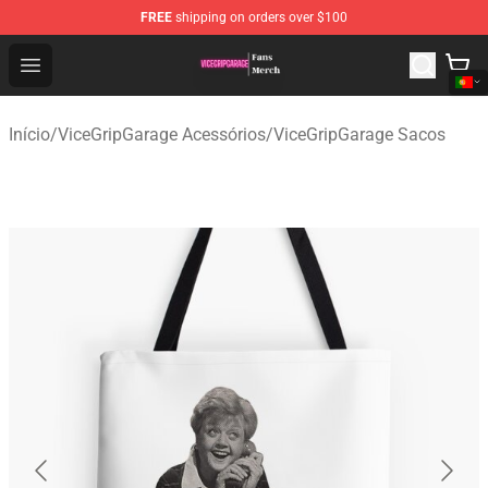
FREE
shipping on orders over $100
ViceGripGarage Store - Official ViceGripGarage Merchan
Open menu
Início
/
ViceGripGarage Acessórios
/
ViceGripGarage Sacos