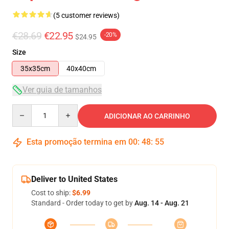
(5 customer reviews)
€28.69
€22.95
-20%
$24.95
Size
35x35cm
40x40cm
Ver guia de tamanhos
Quantity
ADICIONAR AO CARRINHO
Esta promoção termina em
00
:
48
:
54
Deliver to United States
Cost to ship:
$6.99
Standard - Order today to get by
Aug. 14 - Aug. 21