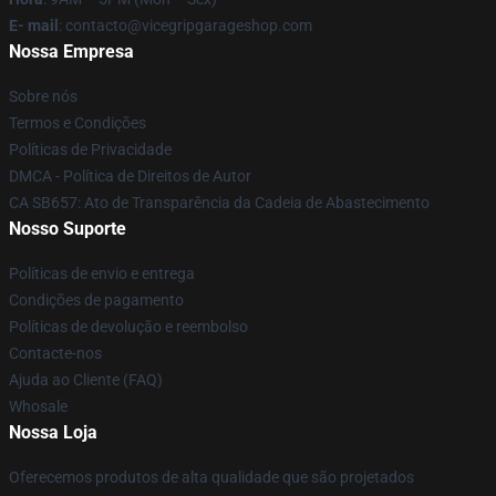
E- mail
: contacto@vicegripgarageshop.com
Nossa Empresa
Sobre nós
Termos e Condições
Políticas de Privacidade
DMCA - Política de Direitos de Autor
CA SB657: Ato de Transparência da Cadeia de Abastecimento
Nosso Suporte
Políticas de envio e entrega
Condições de pagamento
Políticas de devolução e reembolso
Contacte-nos
Ajuda ao Cliente (FAQ)
Whosale
Nossa Loja
Oferecemos produtos de alta qualidade que são projetados