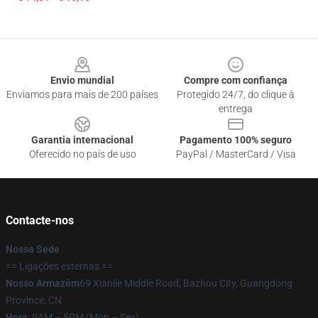
Footer
Envio mundial
Compre com confiança
Enviamos para mais de 200 países
Protegido 24/7, do clique à
entrega
Garantia internacional
Pagamento 100% seguro
Oferecido no país de uso
PayPal / MasterCard / Visa
Contacte-nos
Nossa Sede
== Ligações externas ==
Nosso Armazém
69 Xianlie Middle Road, Bazhou City, Guangdong
Province, CN
Hora
: 9AM – 5PM (Mon – Sex)