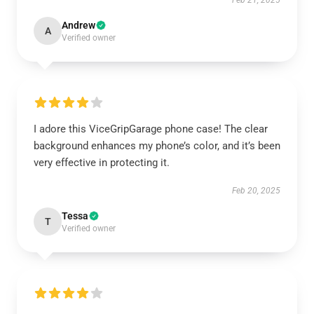
Feb 21, 2025
Andrew
A
Verified owner
I adore this ViceGripGarage phone case! The clear
background enhances my phone’s color, and it’s been
very effective in protecting it.
Feb 20, 2025
Tessa
T
Verified owner