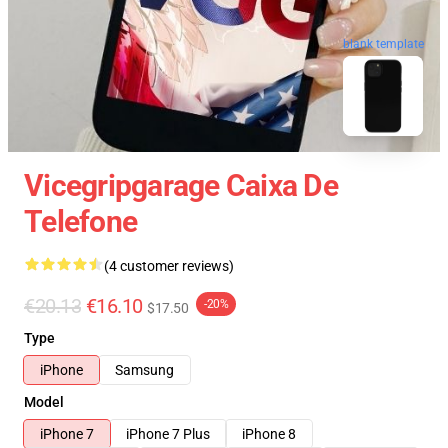
blank template
Vicegripgarage Caixa De
Telefone
(4 customer reviews)
€20.13
€16.10
-20%
$17.50
Type
iPhone
Samsung
Model
iPhone 7
iPhone 7 Plus
iPhone 8