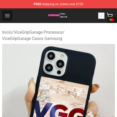
FREE
shipping on orders over $100
ViceGripGarage Store - Official ViceGripGarage Merchan
Open menu
Início
/
ViceGripGarage Processos
/
ViceGripGarage Casos Samsung