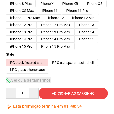
iPhone 8 Plus
iPhone X
iPhone XR
iPhone XS
iPhone XS Max
iPhone 11
iPhone 11 Pro
iPhone 11 Pro Max
iPhone 12
iPhone 12 Mini
iPhone 12 Pro
iPhone 12 Pro Max
iPhone 13
iPhone 13 Pro
iPhone 13 Pro Max
iPhone 14
iPhone 14 Pro
iPhone 14 Pro Max
iPhone 15
iPhone 15 Pro
iPhone 15 Pro Max
Style
PC black frosted shell
RPC transparent soft shell
LPC glass phone case
Ver guia de tamanhos
Quantity
ADICIONAR AO CARRINHO
Esta promoção termina em
01
:
48
:
54