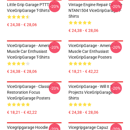
Little Grip Garage PTTT1606
Vintage Engine Repair Garage
-20%
-20%
ViceGripGarage T-Shirts
NTAN1504 ViceGripGarage T-
Shirts
€ 24,38 - € 28,06
€ 24,38 - € 28,06
ViceGripGarage - American
ViceGripGarage - American
-20%
-20%
Muscle Car Enthusiast
Muscle Car Enthusiast
ViceGripGarage T-Shirts
ViceGripGarage Posters
€ 24,38 - € 28,06
€ 18,21 - € 42,22
ViceGripGarage - Classic Car
ViceGripGarage - Will It Run
-20%
-20%
Restoration Focus
Projects ViceGripGarage T-
ViceGripGarage Posters
Shirts
€ 18,21 - € 42,22
€ 24,38 - € 28,06
Vicegripgarage Hoodie
Vicegripgarage Capuz
-20%
-20%