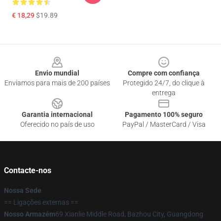
€ 18,29
$19.89
Footer
Envio mundial
Compre com confiança
Enviamos para mais de 200 países
Protegido 24/7, do clique à
entrega
Garantia internacional
Pagamento 100% seguro
Oferecido no país de uso
PayPal / MasterCard / Visa
Contacte-nos
Nossa Sede
== Ligações externas ==
Nosso Armazém
69 Xianlie Middle Road, Bazhou City, Guangdong