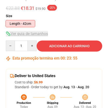
€22.88
€18.31
-20%
$19.90
Size
Length - 42cm
Ver guia de tamanhos
Quantity
ADICIONAR AO CARRINHO
Esta promoção termina em
00
:
23
:
55
Deliver to United States
Cost to ship:
$6.99
Standard - Order today to get by
Aug. 13 - Aug. 20
Production
Shipping
Delivered
Today
Aug. 09
Aug. 13 - Aug. 20