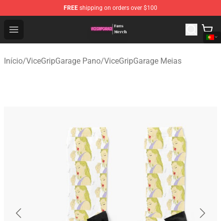
FREE
shipping on orders over $100
ViceGripGarage Store - Official ViceGripGarage Merchan
Open menu
Início
/
ViceGripGarage Pano
/
ViceGripGarage Meias