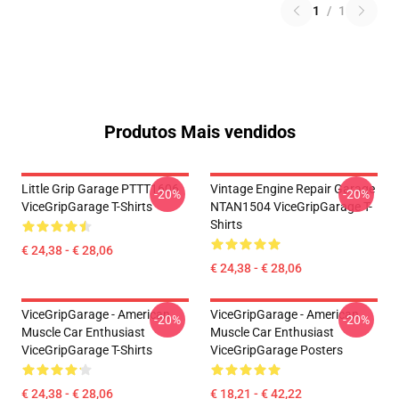
1
/
1
Produtos Mais vendidos
Little Grip Garage PTTT1606
Vintage Engine Repair Garage
-20%
-20%
ViceGripGarage T-Shirts
NTAN1504 ViceGripGarage T-
Shirts
€ 24,38 - € 28,06
€ 24,38 - € 28,06
ViceGripGarage - American
ViceGripGarage - American
-20%
-20%
Muscle Car Enthusiast
Muscle Car Enthusiast
ViceGripGarage T-Shirts
ViceGripGarage Posters
€ 24,38 - € 28,06
€ 18,21 - € 42,22