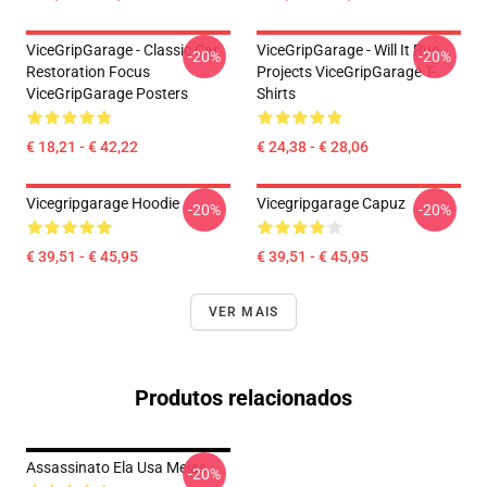
ViceGripGarage - Classic Car
ViceGripGarage - Will It Run
-20%
-20%
Restoration Focus
Projects ViceGripGarage T-
ViceGripGarage Posters
Shirts
€ 18,21 - € 42,22
€ 24,38 - € 28,06
Vicegripgarage Hoodie
Vicegripgarage Capuz
-20%
-20%
€ 39,51 - € 45,95
€ 39,51 - € 45,95
VER MAIS
Produtos relacionados
Assassinato Ela Usa Meias
-20%