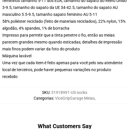
femininos tamanho 5-11 dos EUA, tamanho do sapato do Reino Unido
3-9.5, tamanho do sapato da UE 34-42.5, tamanho do sapato AU
masculino 5.5-9.5, tamanho sapato feminino AU 5-11
58% poliéster reciclado (feito de materiais reciclados), 22% nylon, 15%
algodão, 4% spandex, 1% de borracha
Impresso para permitir que a tinta penetre o fio, então as meias
parecem grandes mesmo quando esticadas; detalhes de impressão
mais finos podem variar da foto do produto
Máquina lavável
Uma vez que cada item é feito apenas para você pelo seu atendente
local de terceiros, pode haver pequenas variações no produto
recebido
SKU
:
51918991-US-socks
Categorias
:
ViceGripGarage Meias
,
What Customers Say