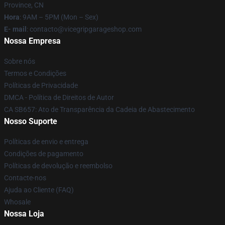
Province, CN
Hora
: 9AM – 5PM (Mon – Sex)
E- mail
: contacto@vicegripgarageshop.com
Nossa Empresa
Sobre nós
Termos e Condições
Políticas de Privacidade
DMCA - Política de Direitos de Autor
CA SB657: Ato de Transparência da Cadeia de Abastecimento
Nosso Suporte
Políticas de envio e entrega
Condições de pagamento
Políticas de devolução e reembolso
Contacte-nos
Ajuda ao Cliente (FAQ)
Whosale
Nossa Loja