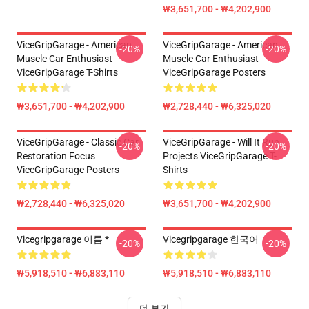
₩3,651,700 - ₩4,202,900
ViceGripGarage - American
ViceGripGarage - American
-20%
-20%
Muscle Car Enthusiast
Muscle Car Enthusiast
ViceGripGarage T-Shirts
ViceGripGarage Posters
₩3,651,700 - ₩4,202,900
₩2,728,440 - ₩6,325,020
ViceGripGarage - Classic Car
ViceGripGarage - Will It Run
-20%
-20%
Restoration Focus
Projects ViceGripGarage T-
ViceGripGarage Posters
Shirts
₩2,728,440 - ₩6,325,020
₩3,651,700 - ₩4,202,900
Vicegripgarage 이름 *
Vicegripgarage 한국어
-20%
-20%
₩5,918,510 - ₩6,883,110
₩5,918,510 - ₩6,883,110
더 보기