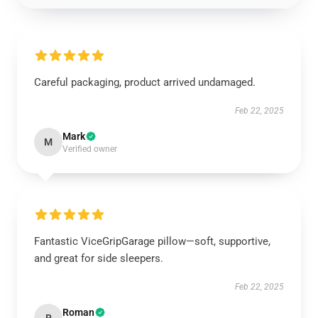
Careful packaging, product arrived undamaged.
Feb 22, 2025
Mark
M
Verified owner
Fantastic ViceGripGarage pillow—soft, supportive,
and great for side sleepers.
Feb 22, 2025
Roman