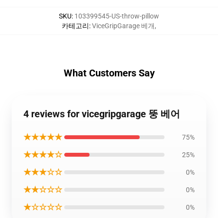
SKU
:
103399545-US-throw-pillow
카테고리
:
ViceGripGarage 베개
,
What Customers Say
4 reviews for vicegripgarage 뚱 베어
★★★★★
75%
★★★★☆
25%
★★★☆☆
0%
★★☆☆☆
0%
★☆☆☆☆
0%