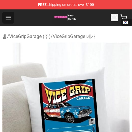
FREE
shipping on orders over $100
ViceGripGarage Store - Official ViceGripGarage Merchan
Open menu
홈
/
ViceGripGarage (주)
/
ViceGripGarage 베개