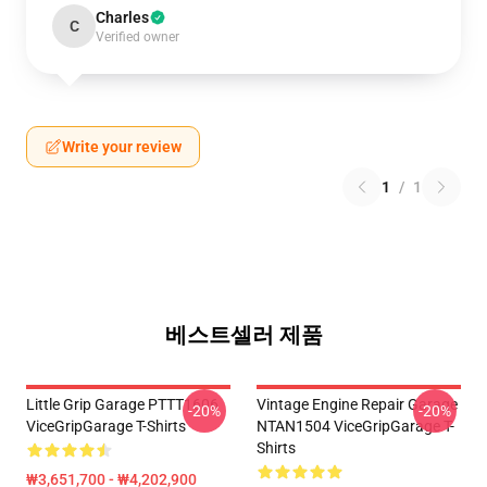
Charles
C
Verified owner
Write your review
1
/
1
베스트셀러 제품
Little Grip Garage PTTT1606
Vintage Engine Repair Garage
-20%
-20%
ViceGripGarage T-Shirts
NTAN1504 ViceGripGarage T-
Shirts
₩3,651,700 - ₩4,202,900