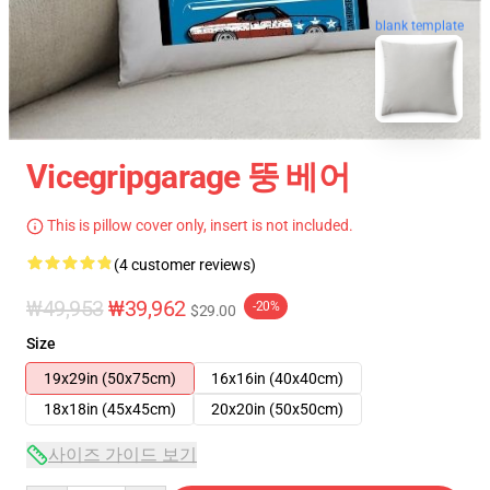
blank template
Vicegripgarage 뚱 베어
This is pillow cover only, insert is not included.
(4 customer reviews)
₩49,953
₩39,962
-20%
$29.00
Size
19x29in (50x75cm)
16x16in (40x40cm)
18x18in (45x45cm)
20x20in (50x50cm)
사이즈 가이드 보기