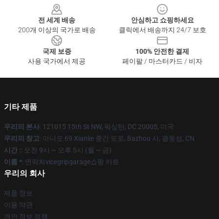
전 세계 배송
안심하고 쇼핑하세요
200개 이상의 국가로 배송
클릭에서 배송까지 24/7 보호
국제 보증
100% 안전한 결제
사용 국가에서 제공
페이팔 / 마스터카드 / 비자
기타 제품
우리의 본사
: 121015 15th St NW, 워싱턴, DC 20005, 미국
우리의 창고
: 아니오 69 Xianlie 중간 도로, Bazhou 시, 광동성, CN
시간 :
: 오전 9시 ~ 오후 5시 (월 ~ 금)
이름 *
: 연락처vicegripgarage쇼핑 카트
우리의 회사
제품 정보
이용 약관
개인 정보 정책