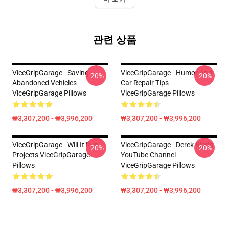
관련 상품
ViceGripGarage - Saving
ViceGripGarage - Humor And
-20%
-20%
Abandoned Vehicles
Car Repair Tips
ViceGripGarage Pillows
ViceGripGarage Pillows
₩3,307,200 - ₩3,996,200
₩3,307,200 - ₩3,996,200
ViceGripGarage - Will It Run
ViceGripGarage - Derek Bieri's
-20%
-20%
Projects ViceGripGarage
YouTube Channel
Pillows
ViceGripGarage Pillows
₩3,307,200 - ₩3,996,200
₩3,307,200 - ₩3,996,200
Footer