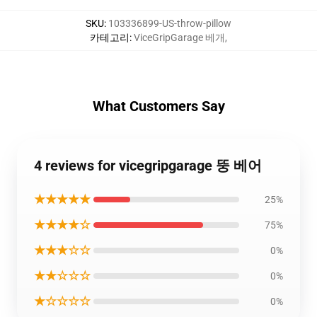
SKU
:
103336899-US-throw-pillow
카테고리
:
ViceGripGarage 베개
,
What Customers Say
4 reviews for vicegripgarage 뚱 베어
★★★★★
25%
★★★★☆
75%
★★★☆☆
0%
★★☆☆☆
0%
★☆☆☆☆
0%