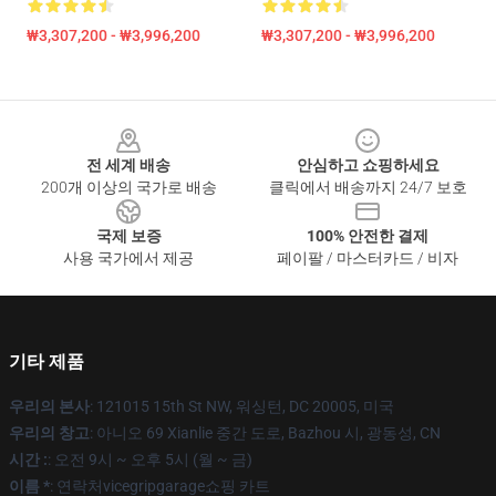
₩3,307,200 - ₩3,996,200
₩3,307,200 - ₩3,996,200
Footer
전 세계 배송
안심하고 쇼핑하세요
200개 이상의 국가로 배송
클릭에서 배송까지 24/7 보호
국제 보증
100% 안전한 결제
사용 국가에서 제공
페이팔 / 마스터카드 / 비자
기타 제품
우리의 본사
: 121015 15th St NW, 워싱턴, DC 20005, 미국
우리의 창고
: 아니오 69 Xianlie 중간 도로, Bazhou 시, 광동성, CN
시간 :
: 오전 9시 ~ 오후 5시 (월 ~ 금)
이름 *
: 연락처vicegripgarage쇼핑 카트