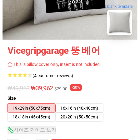
blank template
Vicegripgarage 뚱 베어
This is pillow cover only, insert is not included.
(4 customer reviews)
₩49,953
₩39,962
-20%
$29.00
Size
19x29in (50x75cm)
16x16in (40x40cm)
18x18in (45x45cm)
20x20in (50x50cm)
사이즈 가이드 보기