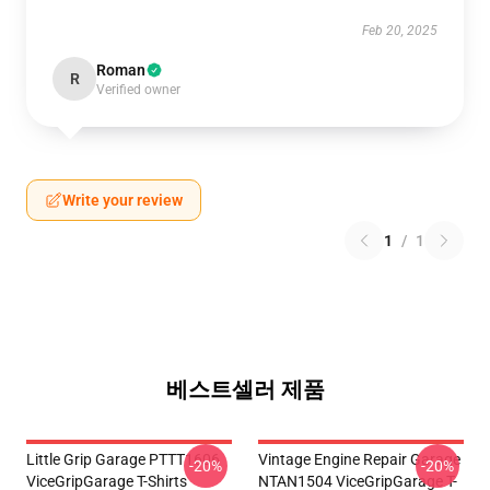
Feb 20, 2025
Roman
R
Verified owner
Write your review
1
/
1
베스트셀러 제품
Little Grip Garage PTTT1606
Vintage Engine Repair Garage
-20%
-20%
ViceGripGarage T-Shirts
NTAN1504 ViceGripGarage T-