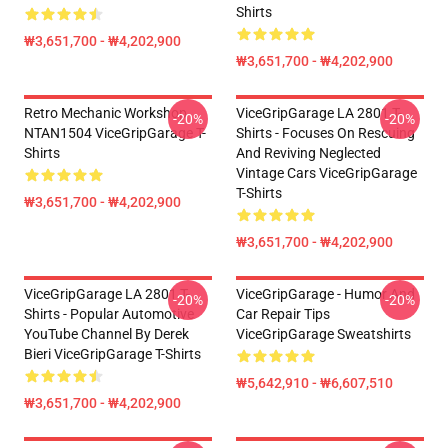
Shirts
₩3,651,700 - ₩4,202,900
₩3,651,700 - ₩4,202,900
Retro Mechanic Workshop
ViceGripGarage LA 2801 T-
-20%
-20%
NTAN1504 ViceGripGarage T-
Shirts - Focuses On Rescuing
Shirts
And Reviving Neglected
Vintage Cars ViceGripGarage
T-Shirts
₩3,651,700 - ₩4,202,900
₩3,651,700 - ₩4,202,900
ViceGripGarage LA 2801 T-
ViceGripGarage - Humor And
-20%
-20%
Shirts - Popular Automotive
Car Repair Tips
YouTube Channel By Derek
ViceGripGarage Sweatshirts
Bieri ViceGripGarage T-Shirts
₩5,642,910 - ₩6,607,510
₩3,651,700 - ₩4,202,900