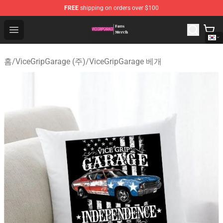
FREE
shipping on orders over $100
ViceGripGarage Store - Official ViceGripGarage Merchan
Open menu
홈
/
ViceGripGarage (주)
/
ViceGripGarage 베개