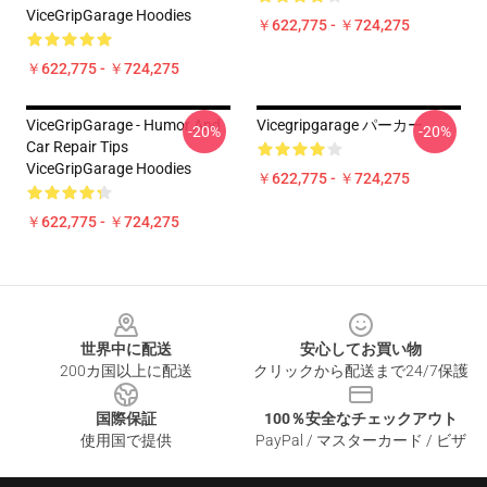
ViceGripGarage Hoodies
￥622,775 - ￥724,275
￥622,775 - ￥724,275
ViceGripGarage - Humor And
Vicegripgarage パーカー
-20%
-20%
Car Repair Tips
ViceGripGarage Hoodies
￥622,775 - ￥724,275
￥622,775 - ￥724,275
Footer
世界中に配送
安心してお買い物
200カ国以上に配送
クリックから配送まで24/7保護
国際保証
100％安全なチェックアウト
使用国で提供
PayPal / マスターカード / ビザ