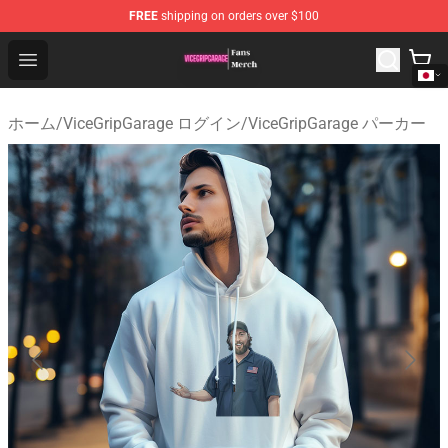
FREE
shipping on orders over $100
ViceGripGarage Store - Official ViceGripGarage Merchan
Open menu
ホーム
/
ViceGripGarage ログイン
/
ViceGripGarage パーカー