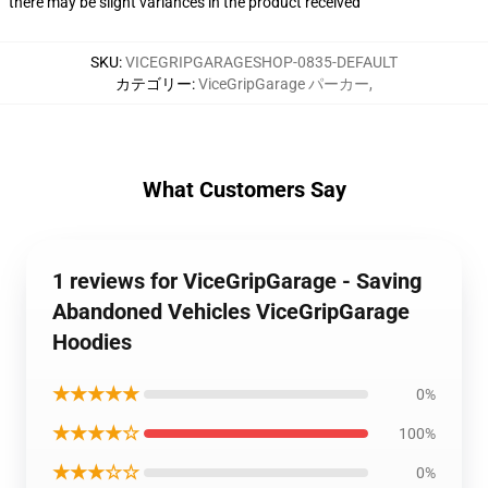
there may be slight variances in the product received
SKU
:
VICEGRIPGARAGESHOP-0835-DEFAULT
カテゴリー
:
ViceGripGarage パーカー
,
What Customers Say
1 reviews for ViceGripGarage - Saving
Abandoned Vehicles ViceGripGarage
Hoodies
★★★★★
0%
★★★★☆
100%
★★★☆☆
0%