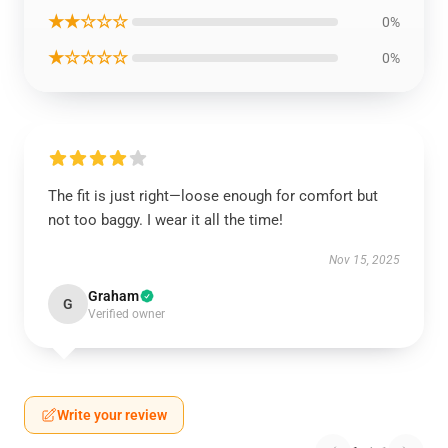
★★☆☆☆
0%
★☆☆☆☆
0%
The fit is just right—loose enough for comfort but
not too baggy. I wear it all the time!
Nov 15, 2025
Graham
G
Verified owner
Write your review