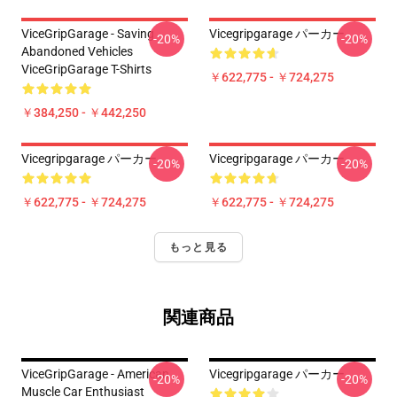
ViceGripGarage - Saving
Vicegripgarage パーカー
-20%
-20%
Abandoned Vehicles
ViceGripGarage T-Shirts
￥622,775 - ￥724,275
￥384,250 - ￥442,250
Vicegripgarage パーカー
Vicegripgarage パーカー
-20%
-20%
￥622,775 - ￥724,275
￥622,775 - ￥724,275
もっと見る
関連商品
ViceGripGarage - American
Vicegripgarage パーカー
-20%
-20%
Muscle Car Enthusiast