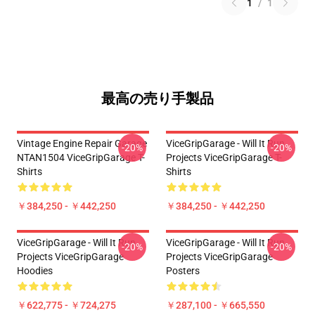
1
/
1
最高の売り手製品
Vintage Engine Repair Garage
ViceGripGarage - Will It Run
-20%
-20%
NTAN1504 ViceGripGarage T-
Projects ViceGripGarage T-
Shirts
Shirts
￥384,250 - ￥442,250
￥384,250 - ￥442,250
ViceGripGarage - Will It Run
ViceGripGarage - Will It Run
-20%
-20%
Projects ViceGripGarage
Projects ViceGripGarage
Hoodies
Posters
￥622,775 - ￥724,275
￥287,100 - ￥665,550