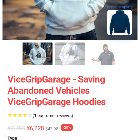
blank template
ViceGripGarage - Saving
Abandoned Vehicles
ViceGripGarage Hoodies
(1 customer reviews)
¥7,785
¥6,228
-20%
$42.95
Type