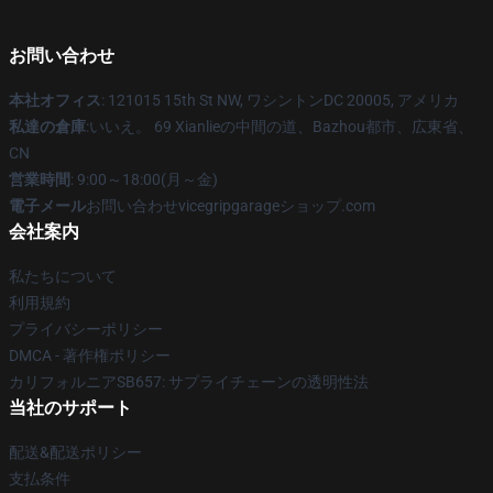
お問い合わせ
本社オフィス
: 121015 15th St NW, ワシントンDC 20005, アメリカ
私達の倉庫
:いいえ。 69 Xianlieの中間の道、Bazhou都市、広東省、
CN
営業時間
: 9:00～18:00(月～金)
電子メール
お問い合わせvicegripgarageショップ.com
会社案内
私たちについて
利用規約
プライバシーポリシー
DMCA - 著作権ポリシー
カリフォルニアSB657: サプライチェーンの透明性法
当社のサポート
配送&配送ポリシー
支払条件