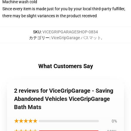
Machine wash cold
Since every item is made just for you by your local third-party fulfiller,
there may be slight variances in the product received
SKU
:
VICEGRIPGARAGESHOP-0834
カテゴリー
:
ViceGripGarage バスマット
,
What Customers Say
2 reviews for ViceGripGarage - Saving
Abandoned Vehicles ViceGripGarage
Bath Mats
★★★★★
0%