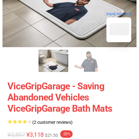
blank template
ViceGripGarage - Saving
Abandoned Vehicles
ViceGripGarage Bath Mats
(2 customer reviews)
¥3,897
¥3,118
-20%
$21.50