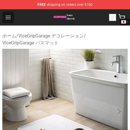
FREE
shipping on orders over $100
ViceGripGarage Store - Official ViceGripGarage Merchan
Open menu
ホーム
/
ViceGripGarage デコレーション
/
ViceGripGarage バスマット