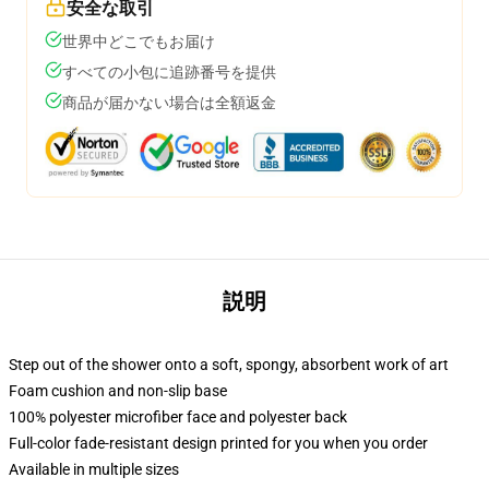
安全な取引
世界中どこでもお届け
すべての小包に追跡番号を提供
商品が届かない場合は全額返金
説明
Step out of the shower onto a soft, spongy, absorbent work of art
Foam cushion and non-slip base
100% polyester microfiber face and polyester back
Full-color fade-resistant design printed for you when you order
Available in multiple sizes