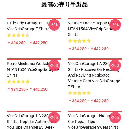
最高の売り手製品
Little Grip Garage PTTT1606
Vintage Engine Repair Garage
-20%
-20%
ViceGripGarage T-Shirts
NTAN1504 ViceGripGarage T-
Shirts
￥384,250 - ￥442,250
￥384,250 - ￥442,250
Retro Mechanic Workshop
ViceGripGarage LA 2801 T-
-20%
-20%
NTAN1504 ViceGripGarage T-
Shirts - Focuses On Rescuing
Shirts
And Reviving Neglected
Vintage Cars ViceGripGarage
T-Shirts
￥384,250 - ￥442,250
￥384,250 - ￥442,250
ViceGripGarage LA 2801 T-
ViceGripGarage - Humor And
-20%
-20%
Shirts - Popular Automotive
Car Repair Tips
YouTube Channel By Derek
ViceGripGarage Sweatshirts