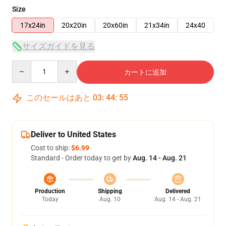
Size
17x24in
20x20in
20x60in
21x34in
24x40
サイズガイドを見る
Quantity
カートに追加
このセールはあと
03
:
44
:
54
Deliver to United States
Cost to ship:
$6.99
Standard - Order today to get by
Aug. 14 - Aug. 21
Production
Shipping
Delivered
Today
Aug. 10
Aug. 14 - Aug. 21