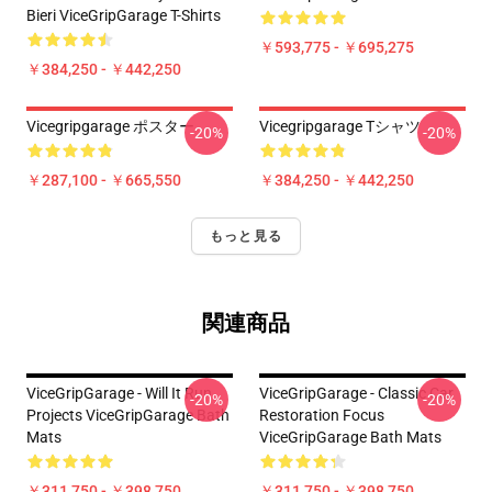
Bieri ViceGripGarage T-Shirts
￥593,775 - ￥695,275
￥384,250 - ￥442,250
Vicegripgarage ポスター
Vicegripgarage Tシャツ
-20%
-20%
￥287,100 - ￥665,550
￥384,250 - ￥442,250
もっと見る
関連商品
ViceGripGarage - Will It Run
ViceGripGarage - Classic Car
-20%
-20%
Projects ViceGripGarage Bath
Restoration Focus
Mats
ViceGripGarage Bath Mats
￥311,750 - ￥398,750
￥311,750 - ￥398,750