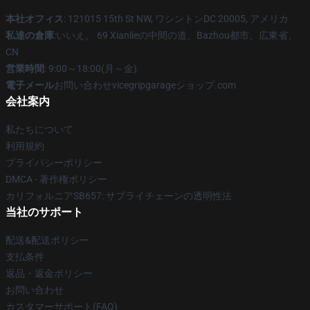
本社オフィス
: 121015 15th St NW, ワシントンDC 20005, アメリカ
私達の倉庫
:いいえ。 69 Xianlieの中間の道、Bazhou都市、広東省、
CN
営業時間
: 9:00～18:00(月～金)
電子メール
お問い合わせvicegripgarageショップ.com
会社案内
私たちについて
利用規約
プライバシーポリシー
DMCA - 著作権ポリシー
カリフォルニアSB657: サプライチェーンの透明性法
当社のサポート
配送&配送ポリシー
支払条件
返品・返金ポリシー
お問い合わせ
カスタマーサポート(FAQ)