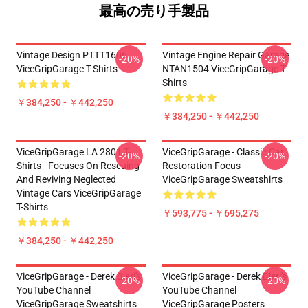
最高の売り手製品
Vintage Design PTTT1606
Vintage Engine Repair Garage
-20%
-20%
ViceGripGarage T-Shirts
NTAN1504 ViceGripGarage T-
Shirts
￥384,250 - ￥442,250
￥384,250 - ￥442,250
ViceGripGarage LA 2801 T-
ViceGripGarage - Classic Car
-20%
-20%
Shirts - Focuses On Rescuing
Restoration Focus
And Reviving Neglected
ViceGripGarage Sweatshirts
Vintage Cars ViceGripGarage
T-Shirts
￥593,775 - ￥695,275
￥384,250 - ￥442,250
ViceGripGarage - Derek Bieri's
ViceGripGarage - Derek Bieri's
-20%
-20%
YouTube Channel
YouTube Channel
ViceGripGarage Sweatshirts
ViceGripGarage Posters