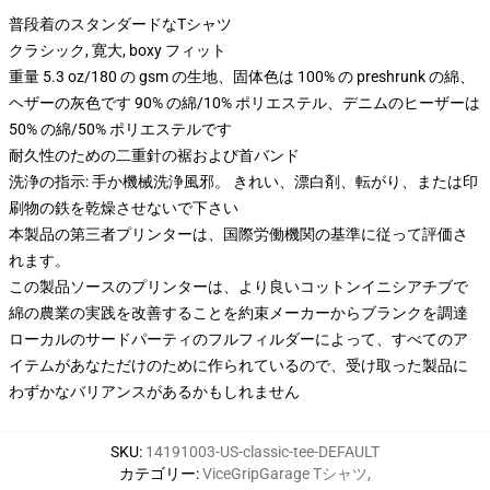
普段着のスタンダードなTシャツ
クラシック, 寛大, boxy フィット
重量 5.3 oz/180 の gsm の生地、固体色は 100% の preshrunk の綿、
ヘザーの灰色です 90% の綿/10% ポリエステル、デニムのヒーザーは
50% の綿/50% ポリエステルです
耐久性のための二重針の裾および首バンド
洗浄の指示: 手か機械洗浄風邪。 きれい、漂白剤、転がり、または印
刷物の鉄を乾燥させないで下さい
本製品の第三者プリンターは、国際労働機関の基準に従って評価さ
れます。
この製品ソースのプリンターは、より良いコットンイニシアチブで
綿の農業の実践を改善することを約束メーカーからブランクを調達
ローカルのサードパーティのフルフィルダーによって、すべてのア
イテムがあなただけのために作られているので、受け取った製品に
わずかなバリアンスがあるかもしれません
SKU
:
14191003-US-classic-tee-DEFAULT
カテゴリー
:
ViceGripGarage Tシャツ
,