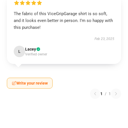
The fabric of this ViceGripGarage shirt is so soft,
and it looks even better in person. I’m so happy with
this purchase!
Feb 23, 2025
Lacey
L
Verified owner
Write your review
1
/
1