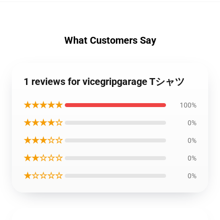
What Customers Say
1 reviews for vicegripgarage Tシャツ
★★★★★
100%
★★★★☆
0%
★★★☆☆
0%
★★☆☆☆
0%
★☆☆☆☆
0%