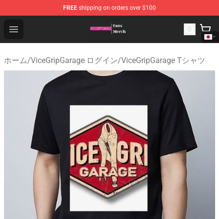
FREE
shipping on orders over $100
ViceGripGarage Store - Official ViceGripGarage Merchan
Open menu
ホーム
/
ViceGripGarage ログイン
/
ViceGripGarage Tシャツ