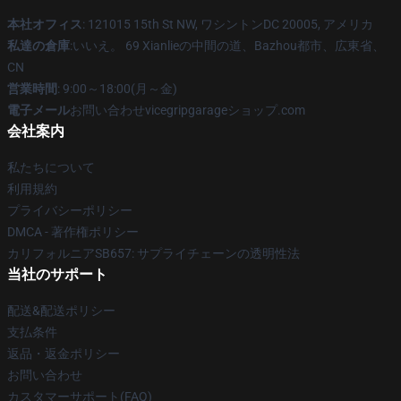
本社オフィス
: 121015 15th St NW, ワシントンDC 20005, アメリカ
私達の倉庫
:いいえ。 69 Xianlieの中間の道、Bazhou都市、広東省、
CN
営業時間
: 9:00～18:00(月～金)
電子メール
お問い合わせvicegripgarageショップ.com
会社案内
私たちについて
利用規約
プライバシーポリシー
DMCA - 著作権ポリシー
カリフォルニアSB657: サプライチェーンの透明性法
当社のサポート
配送&配送ポリシー
支払条件
返品・返金ポリシー
お問い合わせ
カスタマーサポート(FAQ)