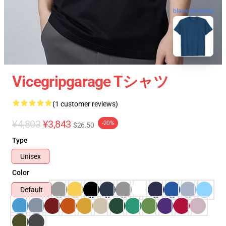
blank template
Vicegripgarage Tシャツ
(1 customer reviews)
¥4,803
¥3,843
-20%
$26.50
Type
Unisex
Color
Default