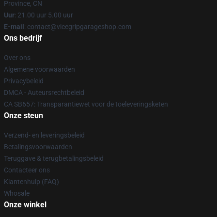
Province, CN
Uur
: 21.00 uur 5.00 uur
E-mail
: contact@vicegripgarageshop.com
Ons bedrijf
Over ons
Algemene voorwaarden
Privacybeleid
DMCA - Auteursrechtbeleid
CA SB657: Transparantiewet voor de toeleveringsketen
Onze steun
Verzend- en leveringsbeleid
Betalingsvoorwaarden
Teruggave & terugbetalingsbeleid
Contacteer ons
Klantenhulp (FAQ)
Whosale
Onze winkel