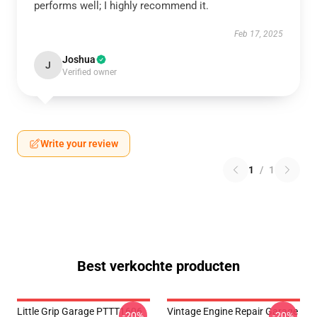
performs well; I highly recommend it.
Feb 17, 2025
Joshua
J
Verified owner
Write your review
1
/
1
Best verkochte producten
Little Grip Garage PTTT1606
Vintage Engine Repair Garage
-20%
-20%