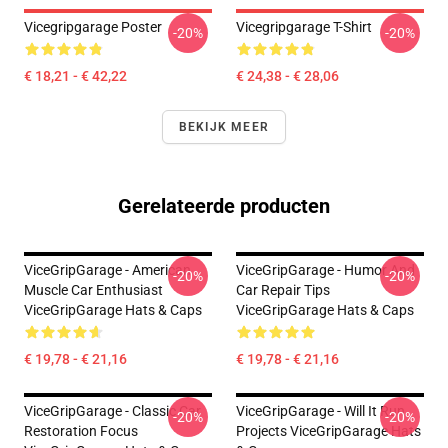
Vicegripgarage Poster
Vicegripgarage T-Shirt
-20%
-20%
€ 18,21 - € 42,22
€ 24,38 - € 28,06
BEKIJK MEER
Gerelateerde producten
ViceGripGarage - American
ViceGripGarage - Humor And
-20%
-20%
Muscle Car Enthusiast
Car Repair Tips
ViceGripGarage Hats & Caps
ViceGripGarage Hats & Caps
€ 19,78 - € 21,16
€ 19,78 - € 21,16
ViceGripGarage - Classic Car
ViceGripGarage - Will It Run
-20%
-20%
Restoration Focus
Projects ViceGripGarage Hats