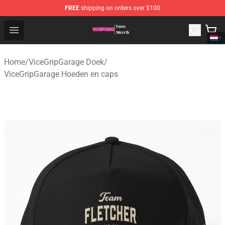
FREE
shipping on orders over $100
ViceGripGarage Store - Official ViceGripGarage Merchan
Open menu
Home
/
ViceGripGarage Doek
/
ViceGripGarage Hoeden en caps