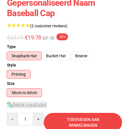
Gepersonaliseerd Naam
Baseball Cap
(2 customer reviews)
€24.73
€19.78
-20%
$21.50
Type
Snapback Hat
Bucket Hat
Beanie
Style
Printing
Size
56cm to 60cm
Bekijk maattabel
Quantity
TOEVOEGEN AAN
WINKELWAGEN