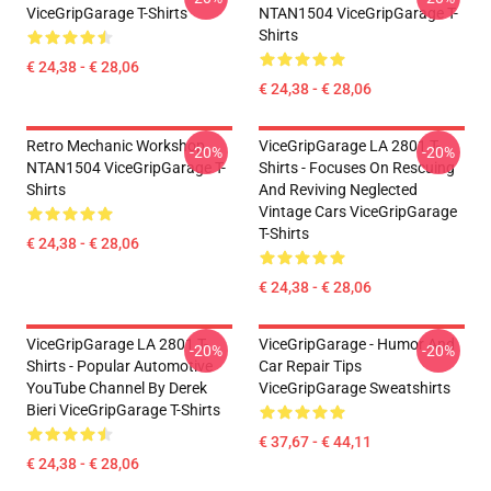
ViceGripGarage T-Shirts
NTAN1504 ViceGripGarage T-
Shirts
€ 24,38 - € 28,06
€ 24,38 - € 28,06
Retro Mechanic Workshop
ViceGripGarage LA 2801 T-
-20%
-20%
NTAN1504 ViceGripGarage T-
Shirts - Focuses On Rescuing
Shirts
And Reviving Neglected
Vintage Cars ViceGripGarage
T-Shirts
€ 24,38 - € 28,06
€ 24,38 - € 28,06
ViceGripGarage LA 2801 T-
ViceGripGarage - Humor And
-20%
-20%
Shirts - Popular Automotive
Car Repair Tips
YouTube Channel By Derek
ViceGripGarage Sweatshirts
Bieri ViceGripGarage T-Shirts
€ 37,67 - € 44,11
€ 24,38 - € 28,06