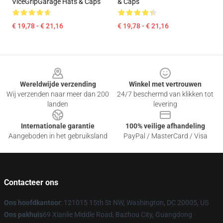
ViceGripGarage Hats & Caps
& Caps
€ 19,78 - € 21,16
€ 19,78 - € 21,16
Footer
Wereldwijde verzending
Winkel met vertrouwen
Wij verzenden naar meer dan 200
24/7 beschermd van klikken tot
landen
levering
Internationale garantie
100% veilige afhandeling
Aangeboden in het gebruiksland
PayPal / MasterCard / Visa
Contacteer ons
Ons hoofdkantoor
: 121015 15th St NW, Washington, DC 20005, US
Ons pakhuis
69 Xianlie Middle Road, Bazhou City, Guangdong