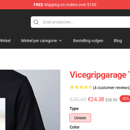
FREE
shipping on orders over $100
andise Shop
Winkel
Winkel per categorie
Bestelling volgen
Blog
Vicegripgarage 
(4 customer reviews
€30.48
€24.38
-20%
$26.50
Type
Unisex
Color