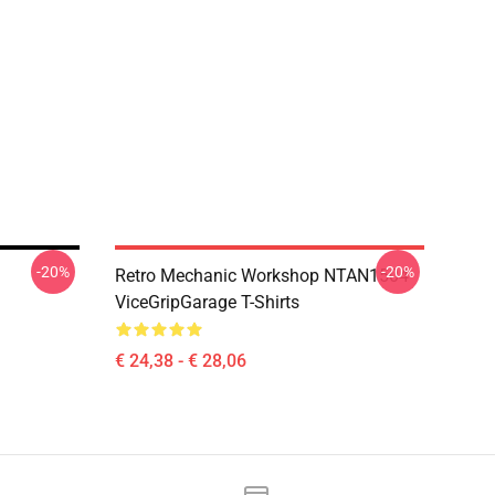
-20%
-20%
Retro Mechanic Workshop NTAN1504
ViceGripGarage T-Shirts
€ 24,38 - € 28,06