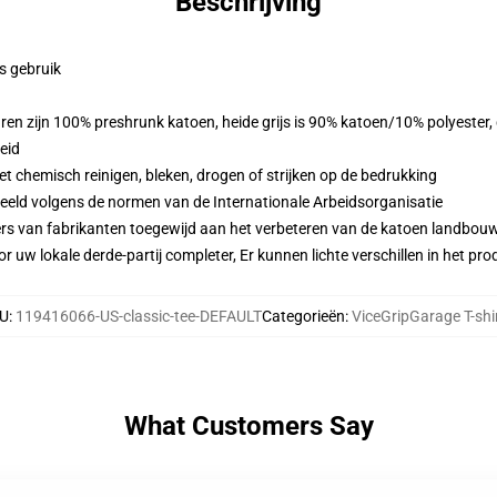
Beschrijving
ks gebruik
ren zijn 100% preshrunk katoen, heide grijs is 90% katoen/10% polyester
eid
 chemisch reinigen, bleken, drogen of strijken op de bedrukking
eeld volgens de normen van de Internationale Arbeidsorganisatie
ers van fabrikanten toegewijd aan het verbeteren van de katoen landbouw 
r uw lokale derde-partij completer, Er kunnen lichte verschillen in het p
U
:
119416066-US-classic-tee-DEFAULT
Categorieën
:
ViceGripGarage T-shi
What Customers Say