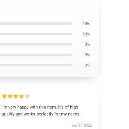
50%
50%
0%
0%
0%
I’m very happy with this item. It’s of high
quality and works perfectly for my needs.
Feb 17, 2025