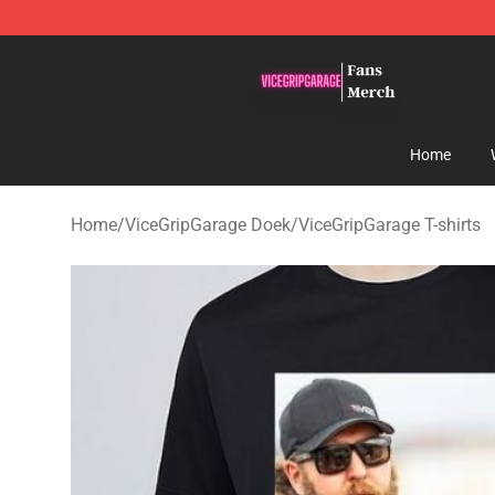
ViceGripGarage Store - Official ViceGripGarage Merch
Home
Home
/
ViceGripGarage Doek
/
ViceGripGarage T-shirts