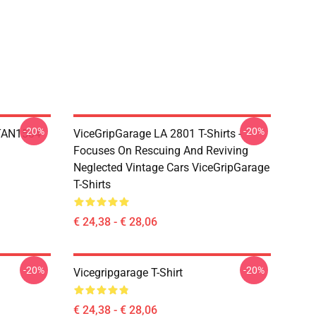
-20%
-20%
TAN1504
ViceGripGarage LA 2801 T-Shirts -
Focuses On Rescuing And Reviving
Neglected Vintage Cars ViceGripGarage
T-Shirts
€ 24,38 - € 28,06
-20%
-20%
Vicegripgarage T-Shirt
€ 24,38 - € 28,06