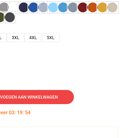
L
3XL
4XL
5XL
VOEGEN AAN WINKELWAGEN
over
03
:
19
:
53