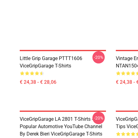
-20%
Little Grip Garage PTTT1606
Vintage E
ViceGripGarage T-Shirts
NTAN1504 
€ 24,38 - € 28,06
€ 24,38 - 
-20%
ViceGripGarage LA 2801 T-Shirts -
ViceGripG
Popular Automotive YouTube Channel
Tips Vice
By Derek Bieri ViceGripGarage T-Shirts