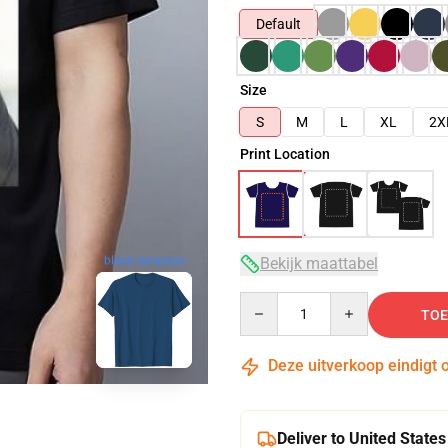
Default
Size
S
M
L
XL
2X
Print Location
blank template
Bekijk maattabel
Quantity
TOE
Deze uitverkoop eindigt 
Deliver to United States