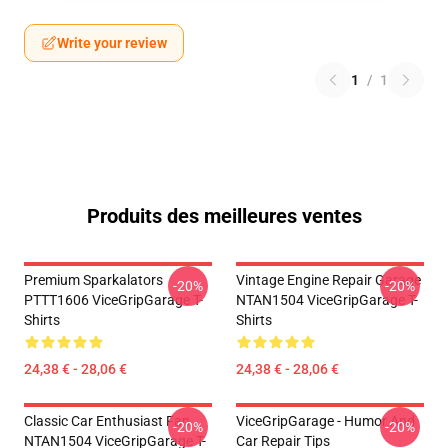
Write your review
1
/
1
Produits des meilleures ventes
Premium Sparkalators
Vintage Engine Repair Garage
-20%
-20%
PTTT1606 ViceGripGarage T-
NTAN1504 ViceGripGarage T-
Shirts
Shirts
24,38 € - 28,06 €
24,38 € - 28,06 €
Classic Car Enthusiast Fan
ViceGripGarage - Humor And
-20%
-20%
NTAN1504 ViceGripGarage T-
Car Repair Tips