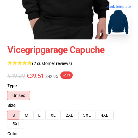
blank template
Vicegripgarage Capuche
(2 customer reviews)
€49.39
€39.51
-20%
$42.95
Type
Unisex
Size
S
M
L
XL
2XL
3XL
4XL
5XL
Color