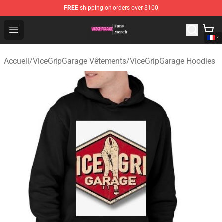
FREE
shipping on orders over $100
ViceGripGarage Store - Official ViceGripGarage Merchan
Open menu
Accueil
/
ViceGripGarage Vêtements
/
ViceGripGarage Hoodies