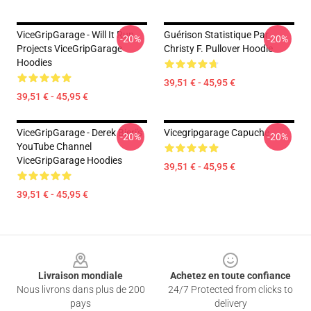
ViceGripGarage - Will It Run
Guérison Statistique Par
-20%
-20%
Projects ViceGripGarage
Christy F. Pullover Hoodie
Hoodies
39,51 € - 45,95 €
39,51 € - 45,95 €
ViceGripGarage - Derek Bieri's
Vicegripgarage Capuche
-20%
-20%
YouTube Channel
ViceGripGarage Hoodies
39,51 € - 45,95 €
39,51 € - 45,95 €
Footer
Livraison mondiale
Achetez en toute confiance
Nous livrons dans plus de 200
24/7 Protected from clicks to
pays
delivery