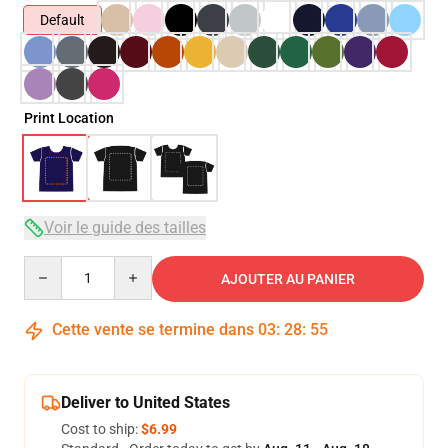
Default
Print Location
Voir le guide des tailles
Quantity
AJOUTER AU PANIER
Cette vente se termine dans
03
:
28
:
54
Deliver to United States
Cost to ship:
$6.99