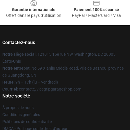
Garantie internationale
Paiement 100% sécurisé
Offert dans le pays d'utilisation
PayPal / MasterCard / Visa
Contactez-nous
Notre siège social
: 121015 15e rue NW, Washington, DC 20005,
États-Unis
Notre entrepôt
: No 69 Xianlie Middle Road, ville de Bazhou, province
de Guangdong, CN
Heure
: 9h – 17h (lu – vendredi)
Courriel
: contact@vicegripgarageshop.com
Notre société
À propos de nous
Conditions générales
Politiques de confidentialité
DMCA - Politique sur le droit d'auteur