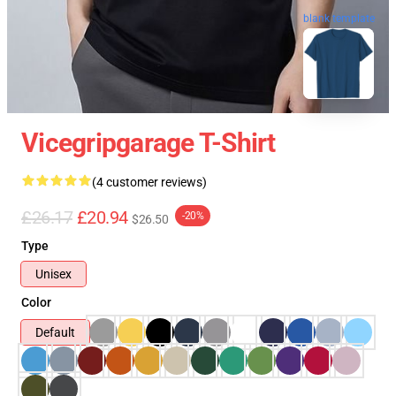
blank template
Vicegripgarage T-Shirt
(4 customer reviews)
£26.17
£20.94
-20%
$26.50
Type
Unisex
Color
Default