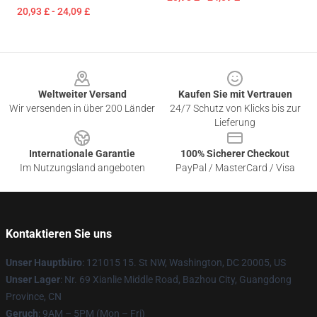
20,93 £ - 24,09 £
Footer
Weltweiter Versand
Kaufen Sie mit Vertrauen
Wir versenden in über 200 Länder
24/7 Schutz von Klicks bis zur
Lieferung
Internationale Garantie
100% Sicherer Checkout
Im Nutzungsland angeboten
PayPal / MasterCard / Visa
Kontaktieren Sie uns
Unser Hauptbüro
: 121015 15. St NW, Washington, DC 20005, US
Unser Lager
: Nr. 69 Xianlie Middle Road, Bazhou City, Guangdong
Province, CN
Geruch
: 9AM – 5PM (Mon – Fri)