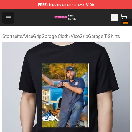
FREE
shipping on orders over $100
ViceGripGarage Store - Official ViceGripGarage Merchan
Open menu
Startseite
/
ViceGripGarage Cloth
/
ViceGripGarage T-Shirts