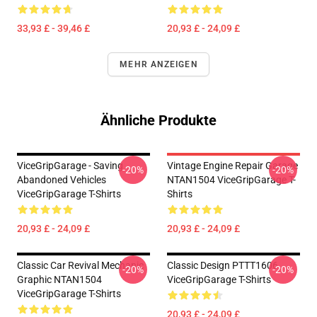
33,93 £ - 39,46 £
20,93 £ - 24,09 £
MEHR ANZEIGEN
Ähnliche Produkte
ViceGripGarage - Saving
Vintage Engine Repair Garage
-20%
-20%
Abandoned Vehicles
NTAN1504 ViceGripGarage T-
ViceGripGarage T-Shirts
Shirts
20,93 £ - 24,09 £
20,93 £ - 24,09 £
Classic Car Revival Mechanic
Classic Design PTTT1606
-20%
-20%
Graphic NTAN1504
ViceGripGarage T-Shirts
ViceGripGarage T-Shirts
20,93 £ - 24,09 £