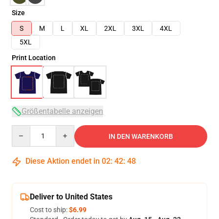
Size
S
M
L
XL
2XL
3XL
4XL
5XL
Print Location
Größentabelle anzeigen
Quantity
IN DEN WARENKORB
Diese Aktion endet in
02
:
42
:
47
Deliver to United States
Cost to ship:
$6.99