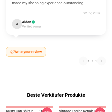
made my shopping experience outstanding.
Feb 17, 2025
Aiden
A
Verified owner
Write your review
1
/
1
Beste Verkäufer Produkte
Rusty Can Shirt PTTT1606
Vintage Engine Repair Garage