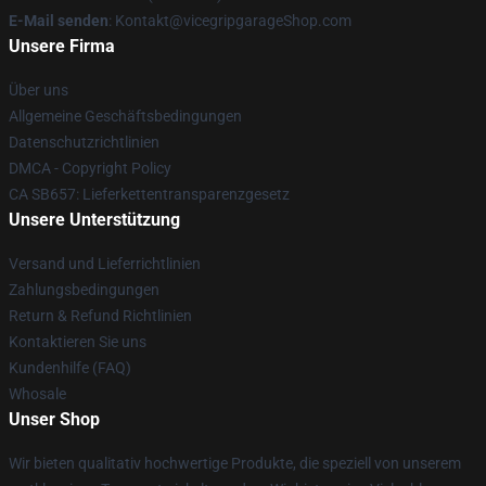
E-Mail senden
: Kontakt@vicegripgarageShop.com
Unsere Firma
Über uns
Allgemeine Geschäftsbedingungen
Datenschutzrichtlinien
DMCA - Copyright Policy
CA SB657: Lieferkettentransparenzgesetz
Unsere Unterstützung
Versand und Lieferrichtlinien
Zahlungsbedingungen
Return & Refund Richtlinien
Kontaktieren Sie uns
Kundenhilfe (FAQ)
Whosale
Unser Shop
Wir bieten qualitativ hochwertige Produkte, die speziell von unserem