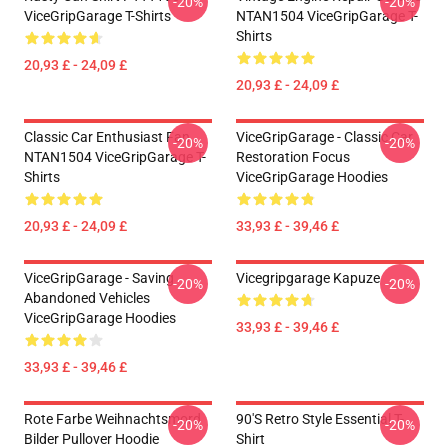
-20%
-20%
ViceGripGarage T-Shirts
NTAN1504 ViceGripGarage T-
Shirts
20,93 £ - 24,09 £
20,93 £ - 24,09 £
Classic Car Enthusiast Fan
ViceGripGarage - Classic Car
-20%
-20%
NTAN1504 ViceGripGarage T-
Restoration Focus
Shirts
ViceGripGarage Hoodies
20,93 £ - 24,09 £
33,93 £ - 39,46 £
ViceGripGarage - Saving
Vicegripgarage Kapuze
-20%
-20%
Abandoned Vehicles
ViceGripGarage Hoodies
33,93 £ - 39,46 £
33,93 £ - 39,46 £
Rote Farbe Weihnachtsmord
90's Retro Style Essential T-
-20%
-20%
Bilder Pullover Hoodie
Shirt